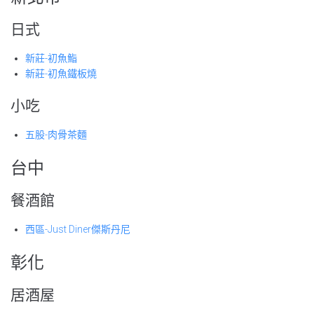
日式
新莊-初魚鮨
新莊-初魚鐵板燒
小吃
五股-肉骨茶麵
台中
餐酒館
西區-Just Diner傑斯丹尼
彰化
居酒屋