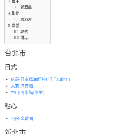
台中
餐酒館
彰化
居酒屋
嘉義
韓式
甜品
台北市
日式
信義-日本橋海鮮丼辻半Tsujihan
大安-濟安鮨
中山-清水鮨(停業)
點心
公館-金雞園
新北市