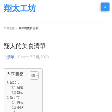
Skip
翔太工坊
to
content
文章彙整
/
翔太的美食清單
翔太的美食清單
In
清單
Posted
7 7 月, 2023
內容目錄
台北市
日式
點心
新北市
日式
小吃