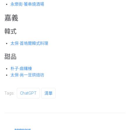
永樂街-饕串燒酒場
嘉義
韓式
太保-首塢爾韓式料理
甜品
朴子-麻糬棟
太保-尚一豆烘焙坊
Tags:
ChatGPT
清單